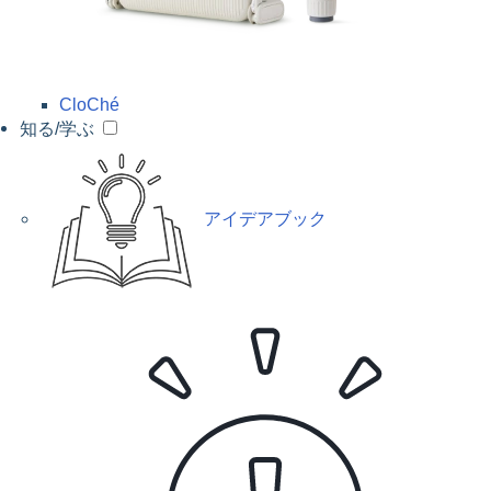
CloChé
知る/学ぶ
アイデアブック