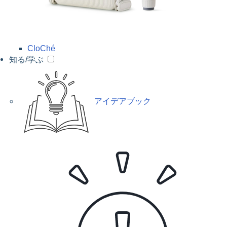
CloChé
知る/学ぶ
アイデアブック