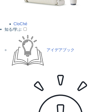
CloChé
知る/学ぶ
アイデアブック