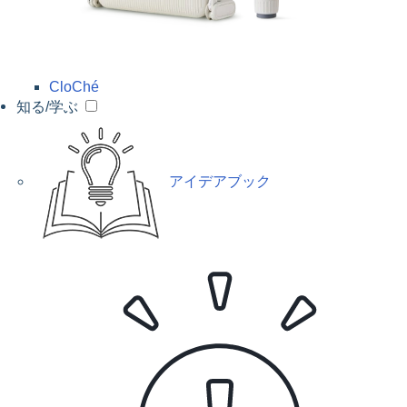
CloChé
知る/学ぶ
アイデアブック