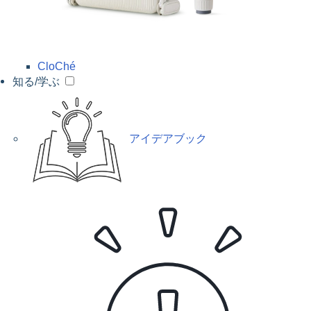
CloChé
知る/学ぶ
アイデアブック