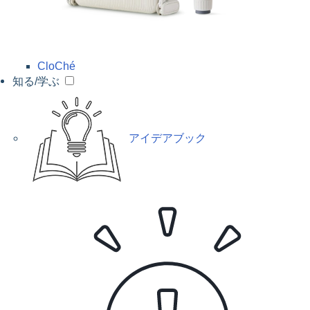
CloChé
知る/学ぶ
アイデアブック