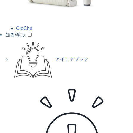
CloChé
知る/学ぶ
アイデアブック