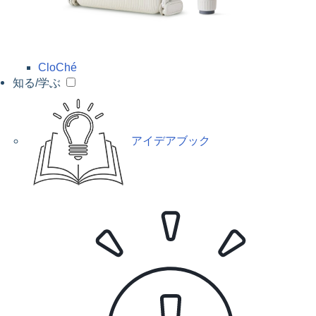
CloChé
知る/学ぶ
アイデアブック