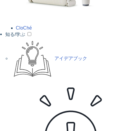
CloChé
知る/学ぶ
アイデアブック